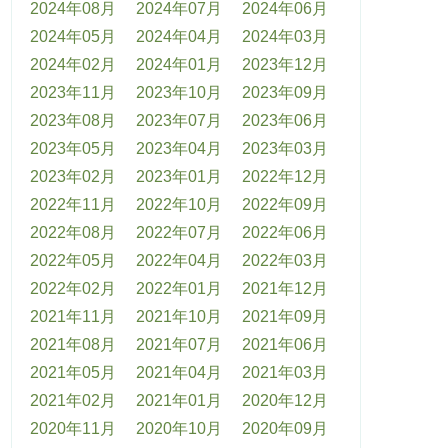
2024年08月
2024年07月
2024年06月
2024年05月
2024年04月
2024年03月
2024年02月
2024年01月
2023年12月
2023年11月
2023年10月
2023年09月
2023年08月
2023年07月
2023年06月
2023年05月
2023年04月
2023年03月
2023年02月
2023年01月
2022年12月
2022年11月
2022年10月
2022年09月
2022年08月
2022年07月
2022年06月
2022年05月
2022年04月
2022年03月
2022年02月
2022年01月
2021年12月
2021年11月
2021年10月
2021年09月
2021年08月
2021年07月
2021年06月
2021年05月
2021年04月
2021年03月
2021年02月
2021年01月
2020年12月
2020年11月
2020年10月
2020年09月