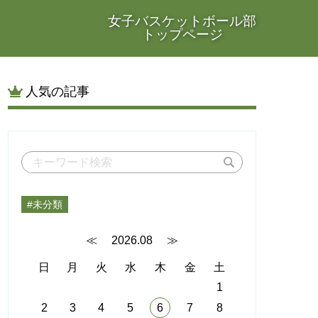
女子バスケットボール部
トップページ
人気の記事
#未分類
≪
2026.08
≫
日
月
火
水
木
金
土
1
2
3
4
5
6
7
8